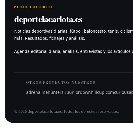
MEDIO EDITORIAL
deportelacarlota.es
Noticias deportivas diarias: fútbol, baloncesto, tenis, ciclis
más. Resultados, fichajes y análisis.
Agenda editorial diaria, análisis, entrevistas y los artículos c
OTROS PROYECTOS NUESTROS
adrenalinehunters.ru
uniordownhillcup.com
curiousa
©
2026
deportelacarlota.es
.
Todos los derechos reservados.