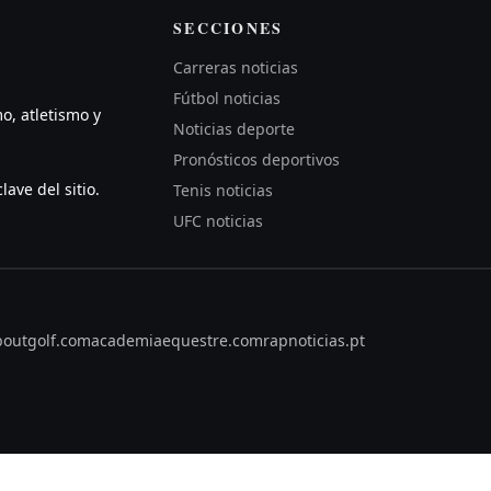
SECCIONES
Carreras noticias
Fútbol noticias
mo, atletismo y
Noticias deporte
Pronósticos deportivos
lave del sitio.
Tenis noticias
UFC noticias
boutgolf.com
academiaequestre.com
rapnoticias.pt