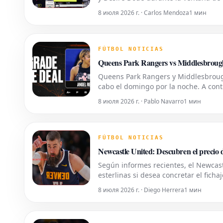
8 июля 2026 г. · Carlos Mendoza
1 мин
FÚTBOL NOTICIAS
Queens Park Rangers vs Middlesbrough
Queens Park Rangers y Middlesbrough
cabo el domingo por la noche. A cont
este emocionante encuentro. Previa d
8 июля 2026 г. · Pablo Navarro
1 мин
FÚTBOL NOTICIAS
Newcastle United: Descubren el precio
Según informes recientes, el Newcas
esterlinas si desea concretar el fic
8 июля 2026 г. · Diego Herrera
1 мин