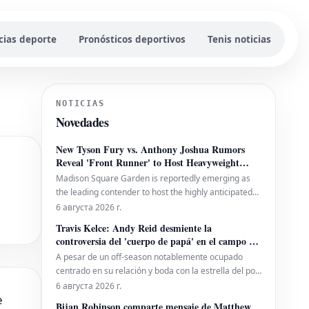
cias deporte
Pronósticos deportivos
Tenis noticias
NOTICIAS
Novedades
New Tyson Fury vs. Anthony Joshua Rumors
Reveal 'Front Runner' to Host Heavyweight
Fight
Madison Square Garden is reportedly emerging as
the leading contender to host the highly anticipated
heavyweight showdown between Tyson Fury and
6 августа 2026 г.
Anthony Joshua. This information comes from Chris
Travis Kelce: Andy Reid desmiente la
Mannix of SI.com. Español: Nuevos rumores sobre
controversia del 'cuerpo de papá' en el campo de
Tyson Fury vs. Anthony Joshua revelan el '
los Chiefs
A pesar de un off-season notablemente ocupado
centrado en su relación y boda con la estrella del pop
Taylor Swift, Travis Kelce ha demostrado estar en
6 августа 2026 г.
e
excelente forma física al presentarse al campo de
Bijan Robinson comparte mensaje de Matthew