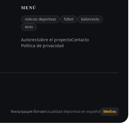
MENÚ
noticias deportivas
fútbol
baloncesto
tenis
Autores
Sobre el proyecto
Contacto
Política de privacidad
Actualidad deportiva en español
Фильтрация ботов
Medios