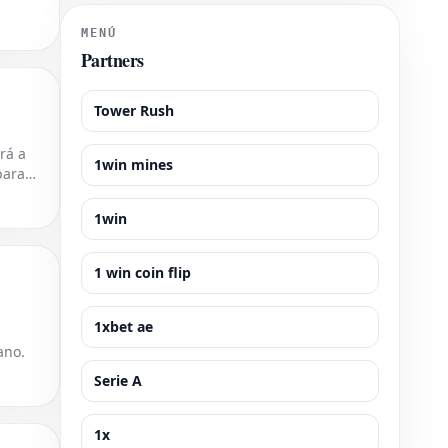
demostró su apoyo al talen
MENÚ
Partners
Tower Rush
rá a
1win mines
para
1win
1 win coin flip
1xbet ae
ano.
Serie A
1x