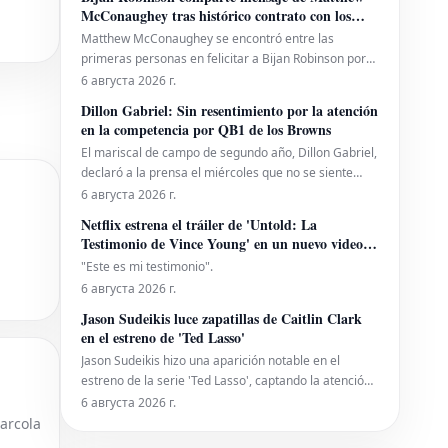
entrenamiento de los Kansas City Chiefs. La reciente
McConaughey tras histórico contrato con los
especulación en torno a su condición fís
Falcons
Matthew McConaughey se encontró entre las
primeras personas en felicitar a Bijan Robinson por
firmar su histórica extensión de contrato con los
6 августа 2026 г.
Atlanta Falcons.
Dillon Gabriel: Sin resentimiento por la atención
en la competencia por QB1 de los Browns
El mariscal de campo de segundo año, Dillon Gabriel,
declaró a la prensa el miércoles que no se siente
menospreciado por el hecho de que los Cleveland
6 августа 2026 г.
Browns hayan centrado su batalla por el puesto de
Netflix estrena el tráiler de 'Untold: La
quarterback principal en Deshaun Watson y Shedeur
Testimonio de Vince Young' en un nuevo video
Sanders.
antes de su fecha de lanzamiento
"Este es mi testimonio".
6 августа 2026 г.
Jason Sudeikis luce zapatillas de Caitlin Clark
en el estreno de 'Ted Lasso'
Jason Sudeikis hizo una aparición notable en el
estreno de la serie 'Ted Lasso', captando la atención
de todos al lucir un par de zapatillas de la estrella de
6 августа 2026 г.
la WNBA, Caitlin Clark. La elección de calzado del
Barcola
actor en el evento, que se volvió viral rápidamente,