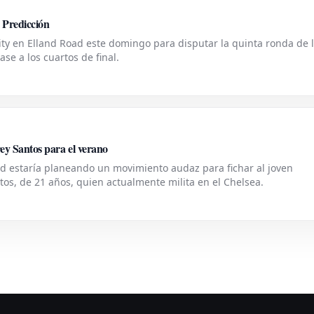
 Predicción
City en Elland Road este domingo para disputar la quinta ronda de 
se a los cuartos de final.
ey Santos para el verano
d estaría planeando un movimiento audaz para fichar al joven
s, de 21 años, quien actualmente milita en el Chelsea.