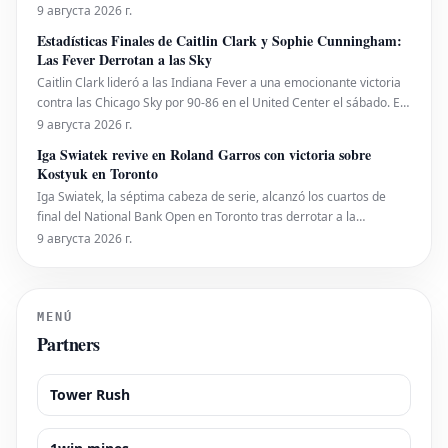
concedida a Elex Michaelson de CNN. La conversación, que se
9 августа 2026 г.
extendió a cerca de las 5:37 minutos de la grabación, abordó
Estadísticas Finales de Caitlin Clark y Sophie Cunningham:
diversos aspectos de su trabajo comunitar
Las Fever Derrotan a las Sky
Caitlin Clark lideró a las Indiana Fever a una emocionante victoria
contra las Chicago Sky por 90-86 en el United Center el sábado. El
desempeño de Clark, que incluyó un doble-doble, fue fundamental
9 августа 2026 г.
para asegurar el triunfo de su equipo.
Iga Swiatek revive en Roland Garros con victoria sobre
Kostyuk en Toronto
Iga Swiatek, la séptima cabeza de serie, alcanzó los cuartos de
final del National Bank Open en Toronto tras derrotar a la
ucraniana Marta Kostyuk, décima preclasificada, por 3-6, 6-1, 6-2 el
9 августа 2026 г.
sábado. Fue el primer encuentro de la polaca con Kostyuk desde
que la ucraniana pusiera fin a su defensa
MENÚ
Partners
Tower Rush