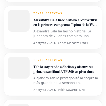
Rafael Jodar por 7-6(2), 6-4 en la final del
Mubadala DC Open. Con esta victoria,
Fritz reclama su primer título de la
TENIS NOTICIAS
temporada y le niega
Alexandra Eala hace historia al convertirse
en la primera campeona filipina de la WTA
en Washington
Alexandra Eala ha hecho historia. La
jugadora de 20 años completó una
remontada asombrosa para vencer a la
4 августа 2026 г. · Carlos Mendoza
1 мин
máxima cabeza de serie y excampeona
Jessica Pegula por 4-6, 6-4, 6-0 en la
final del Mubadala DC Open el lunes,
convirtiéndose en la primera jugadora
TENIS NOTICIAS
de Filipinas en ganar un título de la
Tabilo sorprende a Shelton y alcanza su
primera semifinal ATP 500 en pista dura
Alejandro Tabilo protagonizó la sorpresa
más grande de la semana en
Washington el sábado, al derrotar al
2 августа 2026 г. · Pablo Navarro
1 мин
segundo cabeza de serie Ben Shelton
por 4-6, 7-5, 6-4 para alcanzar las
semifinales del Mubadala DC Open. El