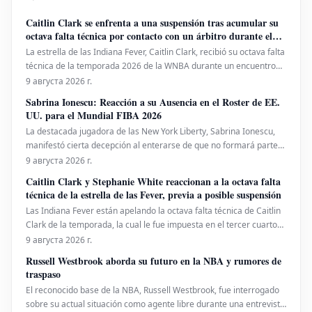
Caitlin Clark se enfrenta a una suspensión tras acumular su
octava falta técnica por contacto con un árbitro durante el
partido Fever vs. Sky
La estrella de las Indiana Fever, Caitlin Clark, recibió su octava falta
técnica de la temporada 2026 de la WNBA durante un encuentro
contra las Chicago Sky el sábado.
9 августа 2026 г.
Sabrina Ionescu: Reacción a su Ausencia en el Roster de EE.
UU. para el Mundial FIBA 2026
La destacada jugadora de las New York Liberty, Sabrina Ionescu,
manifestó cierta decepción al enterarse de que no formará parte
del equipo de Estados Unidos para la Copa Mundial FIBA 2026.
9 августа 2026 г.
Caitlin Clark y Stephanie White reaccionan a la octava falta
técnica de la estrella de las Fever, previa a posible suspensión
Las Indiana Fever están apelando la octava falta técnica de Caitlin
Clark de la temporada, la cual le fue impuesta en el tercer cuarto
de la victoria del sábado por 90-86 sobre las Chicago Sky. La
9 августа 2026 г.
reciente falta técnica de Caitlin Clark, la octava en su temporada,
Russell Westbrook aborda su futuro en la NBA y rumores de
ha generado una apelación por part
traspaso
El reconocido base de la NBA, Russell Westbrook, fue interrogado
sobre su actual situación como agente libre durante una entrevista