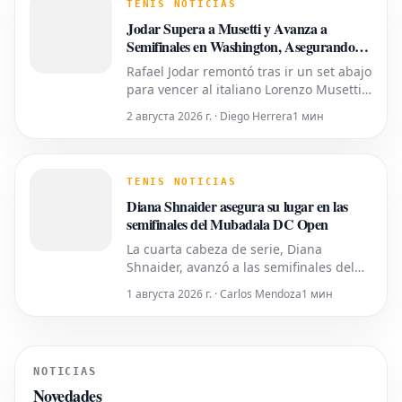
chileno, clasificado número 30, se
TENIS NOTICIAS
enfrentará al español Rafael Jodar a
Jodar Supera a Musetti y Avanza a
continuac
Semifinales en Washington, Asegurando
un Puesto en el Top 20
Rafael Jodar remontó tras ir un set abajo
para vencer al italiano Lorenzo Musetti,
cuarto cabeza de serie, por 1-6, 6-1, 6-4
2 августа 2026 г. · Diego Herrera
1 мин
este viernes. Con esta victoria, Jodar ha
alcanzado las semifinales del Mubadala
DC Open y se asegura entrar por
primera vez en el top 20 del Ranking PIF
TENIS NOTICIAS
ATP el próximo l
Diana Shnaider asegura su lugar en las
semifinales del Mubadala DC Open
La cuarta cabeza de serie, Diana
Shnaider, avanzó a las semifinales del
Mubadala DC Open el viernes por la
1 августа 2026 г. · Carlos Mendoza
1 мин
noche al derrotar a Liudmila Samsonova
con un marcador de 6-3, 6-4. Shnaider,
actualmente número 18 del ranking, se
medirá en la siguiente ronda a la
NOTICIAS
estadounidense Jessica Pegula, la máx
Novedades