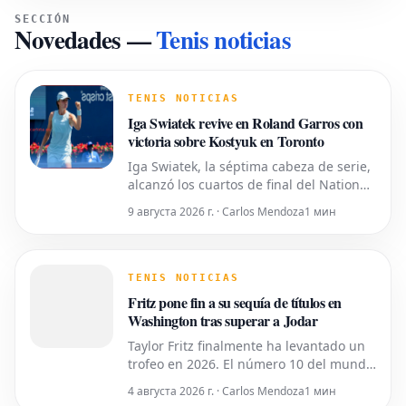
SECCIÓN
Novedades
—
Tenis noticias
TENIS NOTICIAS
Iga Swiatek revive en Roland Garros con
victoria sobre Kostyuk en Toronto
Iga Swiatek, la séptima cabeza de serie,
alcanzó los cuartos de final del National
Bank Open en Toronto tras derrotar a la
9 августа 2026 г. · Carlos Mendoza
1 мин
ucraniana Marta Kostyuk, décima
preclasificada, por 3-6, 6-1, 6-2 el
sábado. Fue el primer encuentro de la
polaca con Kostyuk desde que la
TENIS NOTICIAS
ucraniana pusiera fin a su defensa
Fritz pone fin a su sequía de títulos en
Washington tras superar a Jodar
Taylor Fritz finalmente ha levantado un
trofeo en 2026. El número 10 del mundo
superó un final tenso y dramático para
4 августа 2026 г. · Carlos Mendoza
1 мин
derrotar a la sensación adolescente